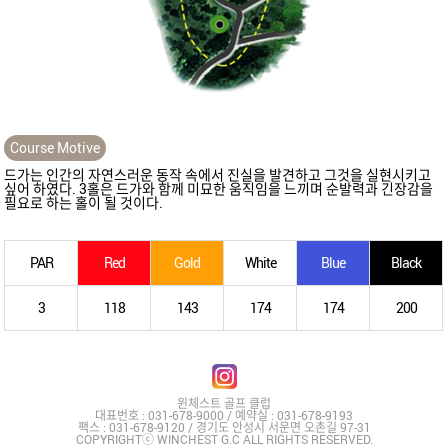
Course Motive
드가는 인간의 자연스러운 동작 속에서 진실을 발견하고 그것을 실현시키고
싶어 하였다. 3홀은 드가와 함께 미묘한 움직임을 느끼며 순발력과 긴장감을
필요로 하는 홀이 될 것이다.
PAR
Red
Gold
White
Blue
Black
3
118
143
174
174
200
윈체스트 골프 클럽
대표번호 : 031-678-9000 / 예약실 : 031-678-9193
팩스 : 031-678-9120 / 경기도 안성시 서운면 오촌길 97-31
COPYRIGHTⓒ WINCHEST G.C ALL RIGHTS RESERVED.